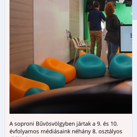
Gimnáziumi jelentkezés
Erasmus+
A soproni Bűvösvölgyben jártak a 9. és 10.
évfolyamos médiásaink néhány 8. osztályos