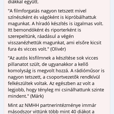
diákkal együtt.
"A filmforgatás nagyon tetszett mivel
színészként és vágóként is kipróbálhattuk
magunkat. A híradó készítés is izgalmas volt.
Itt bemondóként és riporterként is
szerepeltünk, ráadásul a végén
visszanézhettük magunkat, ami elsőre kicsit
fura és vicces volt." (Olivér)
"Az autós kisfilmnek a készítése sok vicces
pillanatot szült, de ugyanakkor a kellő
komolyság is megvolt hozzá. A rádióműsor is
nagyon tetszett, a csoportvezetők rendkívül
felkészültek voltak. Az egészben az volt a
legjobb, hogy tényleg mi csinálhattunk szinte
mindent." (Márk)
Mint az NMHH partnerintézménye immár
másodszor vittünk több mint 40 diákot a