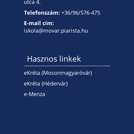
utca 4.
Telefonszám:
+36/96/576-475
E-mail cím:
iskola@movar.piarista.hu
Hasznos linkek
eKréta (Mosonmagyaróvár)
eKréta (Hédervár)
e-Menza