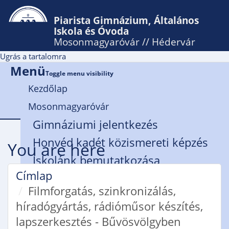
Piarista Gimnázium, Általános
Iskola és Óvoda
Mosonmagyaróvár // Hédervár
Ugrás a tartalomra
Menü
Toggle menu visibility
Kezdőlap
Mosonmagyaróvár
Gimnáziumi jelentkezés
Honvéd kadét közismereti képzés
You are here
Iskolánk bemutatkozása
Címlap
Rendház
Filmforgatás, szinkronizálás,
Zsidanits István Alapítvány
híradógyártás, rádióműsor készítés,
Sík Sándor Könyvtár
lapszerkesztés - Bűvösvölgyben