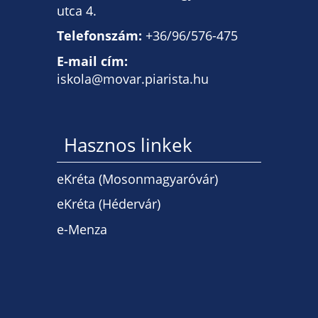
utca 4.
Telefonszám:
+36/96/576-475
E-mail cím:
iskola@movar.piarista.hu
Hasznos linkek
eKréta (Mosonmagyaróvár)
eKréta (Hédervár)
e-Menza