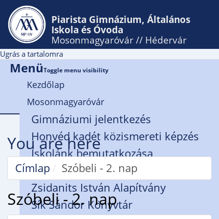
Piarista Gimnázium, Általános
Iskola és Óvoda
Mosonmagyaróvár // Hédervár
Ugrás a tartalomra
Menü
Toggle menu visibility
Kezdőlap
Mosonmagyaróvár
Gimnáziumi jelentkezés
Honvéd kadét közismereti képzés
You are here
Iskolánk bemutatkozása
Címlap
Szóbeli - 2. nap
Rendház
Zsidanits István Alapítvány
Szóbeli - 2. nap
Sík Sándor Könyvtár