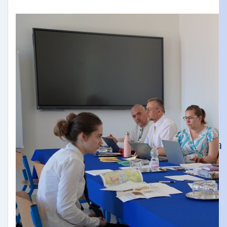
Öregdiák Szövetség
Hédervár
Napsugár Óvoda
Timaffy László Tagiskola
Tagiskolánk dolgozói
Hédervári Gyermekek Neveléséért
Alapítvány
Pályázatok
Piarista Gimnázium, Általános Iskola
és Óvoda
Mosonmagyaróvári Piarista
Rendház
Zsidanits István Alapítvány