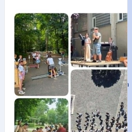
Öregdiák Szövetség
Hédervár
Napsugár Óvoda
Timaffy László Tagiskola
Tagiskolánk dolgozói
Hédervári Gyermekek Neveléséért
Alapítvány
Pályázatok
Piarista Gimnázium, Általános Iskola
és Óvoda
Mosonmagyaróvári Piarista
Rendház
Zsidanits István Alapítvány