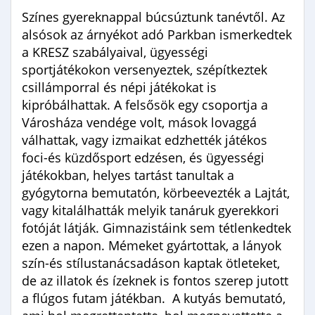
Színes gyereknappal búcsúztunk tanévtől. Az
alsósok az árnyékot adó Parkban ismerkedtek
a KRESZ szabályaival, ügyességi
sportjátékokon versenyeztek, szépítkeztek
csillámporral és népi játékokat is
kipróbálhattak. A felsősök egy csoportja a
Városháza vendége volt, mások lovaggá
válhattak, vagy izmaikat edzhették játékos
foci-és küzdősport edzésen, és ügyességi
játékokban, helyes tartást tanultak a
gyógytorna bemutatón, körbeevezték a Lajtát,
vagy kitalálhatták melyik tanáruk gyerekkori
fotóját látják. Gimnazistáink sem tétlenkedtek
ezen a napon. Mémeket gyártottak, a lányok
szín-és stílustanácsadáson kaptak ötleteket,
de az illatok és ízeknek is fontos szerep jutott
a flúgos futam játékban. A kutyás bemutató,