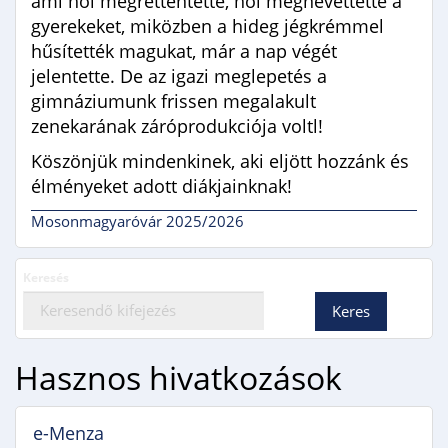
ami hol megrettentette, hol megnevettette a
gyerekeket, miközben a hideg jégkrémmel
hűsítették magukat, már a nap végét
jelentette. De az igazi meglepetés a
gimnáziumunk frissen megalakult
zenekarának záróprodukciója voltl!
Köszönjük mindenkinek, aki eljött hozzánk és
élményeket adott diákjainknak!
Mosonmagyaróvár 2025/2026
Keresés
Hasznos hivatkozások
e-Menza