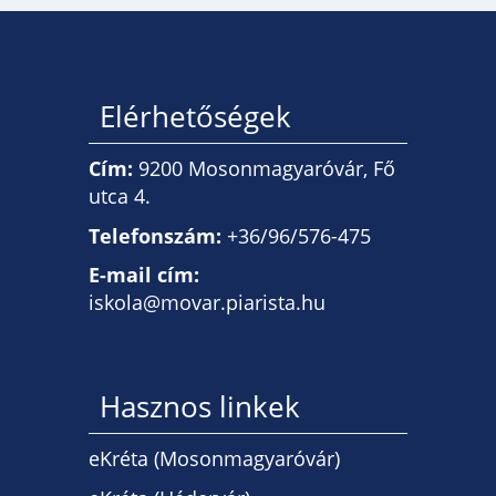
Elérhetőségek
Cím:
9200 Mosonmagyaróvár, Fő
utca 4.
Telefonszám:
+36/96/576-475
E-mail cím:
iskola@movar.piarista.hu
Hasznos linkek
eKréta (Mosonmagyaróvár)