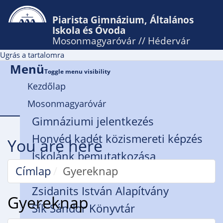
Piarista Gimnázium, Általános
Iskola és Óvoda
Mosonmagyaróvár // Hédervár
Ugrás a tartalomra
Menü
Toggle menu visibility
Kezdőlap
Mosonmagyaróvár
Gimnáziumi jelentkezés
Honvéd kadét közismereti képzés
You are here
Iskolánk bemutatkozása
Címlap
Gyereknap
Rendház
Zsidanits István Alapítvány
Gyereknap
Sík Sándor Könyvtár