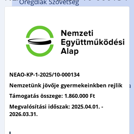
Öregdiák Szövetség
Hédervár
Napsugár Óvoda
Timaffy László Tagiskola
Tagiskolánk dolgozói
Hédervári Gyermekek Neveléséért
Alapítvány
NEAO-KP-1-2025/10-000134
Pályázatok
Piarista Gimnázium, Általános Iskola
Nemzetünk jövője gyermekeinkben rejlik
és Óvoda
Támogatás összege: 1.860.000 Ft
Mosonmagyaróvári Piarista
Megvalósítási időszak: 2025.04.01. -
2026.03.31.
Rendház
Zsidanits István Alapítvány