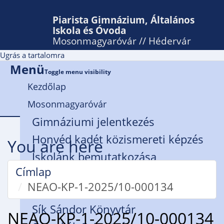
Piarista Gimnázium, Általános
Iskola és Óvoda
Mosonmagyaróvár // Hédervár
Ugrás a tartalomra
Menü
Toggle menu visibility
Kezdőlap
Mosonmagyaróvár
Gimnáziumi jelentkezés
Honvéd kadét közismereti képzés
You are here
Iskolánk bemutatkozása
Címlap
Rendház
NEAO-KP-1-2025/10-000134
Zsidanits István Alapítvány
Sík Sándor Könyvtár
NEAO-KP-1-2025/10-000134