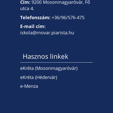
Cím:
9200 Mosonmagyaróvár, Fő
utca 4.
Telefonszám:
+36/96/576-475
E-mail cím:
iskola@movar.piarista.hu
Hasznos linkek
eKréta (Mosonmagyaróvár)
eKréta (Hédervár)
e-Menza