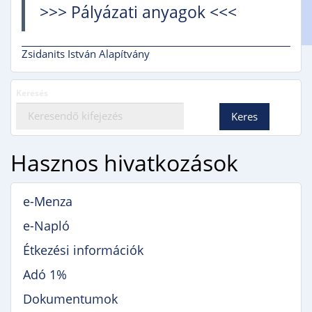
Gimnáziumi jelentkezés
>>> Pályázati anyagok <<<
Erasmus+
Zsidanits István Alapítvány
Keresés
Hasznos hivatkozások
e-Menza
e-Napló
Étkezési információk
Adó 1%
Dokumentumok