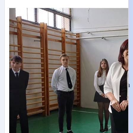
Öregdiák Szövetség
Hédervár
Napsugár Óvoda
Timaffy László Tagiskola
Tagiskolánk dolgozói
Hédervári Gyermekek Neveléséért
Alapítvány
Pályázatok
Piarista Gimnázium, Általános Iskola
és Óvoda
Mosonmagyaróvári Piarista
Rendház
Zsidanits István Alapítvány