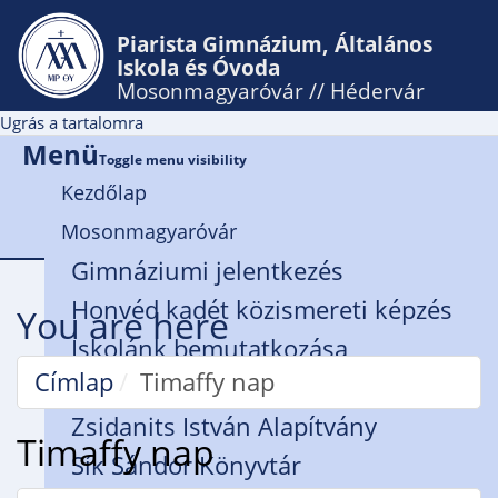
Piarista Gimnázium, Általános
Iskola és Óvoda
Mosonmagyaróvár // Hédervár
Ugrás a tartalomra
Menü
Toggle menu visibility
Kezdőlap
Mosonmagyaróvár
Gimnáziumi jelentkezés
Honvéd kadét közismereti képzés
You are here
Iskolánk bemutatkozása
Címlap
Timaffy nap
Rendház
Zsidanits István Alapítvány
Timaffy nap
Sík Sándor Könyvtár