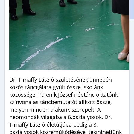
Gimnáziumi jelentkezés
Erasmus+
Dr. Timaffy László születésének ünnepén
közös táncgálára gyűlt össze iskolánk
közössége. Palenik József néptánc oktatónk
színvonalas táncbemutatót állított össze,
melyen minden diákunk szerepelt. A
népmondák világába a 6.osztályosok, Dr.
Timaffy László életútjába pedig a 8.
osztályosok közreműködésével tekinthettünk