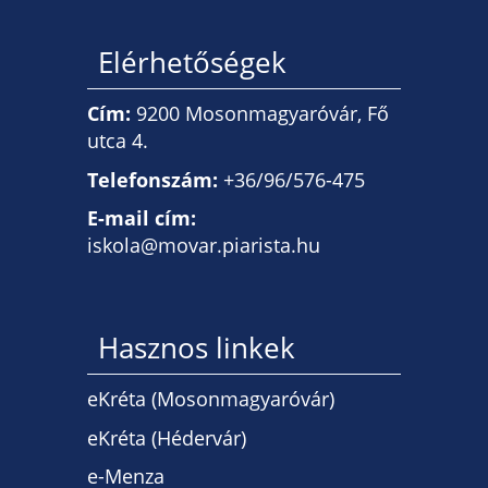
Elérhetőségek
Cím:
9200 Mosonmagyaróvár, Fő
utca 4.
Telefonszám:
+36/96/576-475
E-mail cím:
iskola@movar.piarista.hu
Hasznos linkek
eKréta (Mosonmagyaróvár)
eKréta (Hédervár)
e-Menza