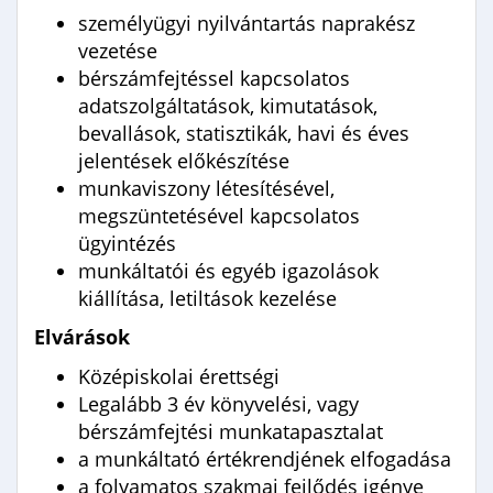
személyügyi nyilvántartás naprakész
vezetése
bérszámfejtéssel kapcsolatos
adatszolgáltatások, kimutatások,
bevallások, statisztikák, havi és éves
jelentések előkészítése
munkaviszony létesítésével,
megszüntetésével kapcsolatos
ügyintézés
munkáltatói és egyéb igazolások
kiállítása, letiltások kezelése
Elvárások
Középiskolai érettségi
Legalább 3 év könyvelési, vagy
bérszámfejtési munkatapasztalat
a munkáltató értékrendjének elfogadása
a folyamatos szakmai fejlődés igénye