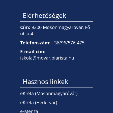
Elérhetőségek
Cím:
9200 Mosonmagyaróvár, Fő
utca 4.
Telefonszám:
+36/96/576-475
E-mail cím:
iskola@movar.piarista.hu
Hasznos linkek
eKréta (Mosonmagyaróvár)
eKréta (Hédervár)
e-Menza