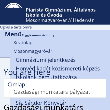
Piarista Gimnázium, Általános
Iskola és Óvoda
Mosonmagyaróvár // Hédervár
Ugrás a tartalomra
Menü
Toggle menu visibility
Kezdőlap
Mosonmagyaróvár
Gimnáziumi jelentkezés
Honvéd kadét közismereti képzés
You are here
Iskolánk bemutatkozása
Címlap
Rendház
Gazdasági munkatárs pályázat
Zsidanits István Alapítvány
Sík Sándor Könyvtár
Gazdasági munkatárs