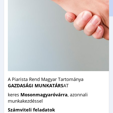
Gimnáziumi jelentkezés
Erasmus+
A Piarista Rend Magyar Tartománya
GAZDASÁGI MUNKATÁRS
AT
keres
Mosonmagyaróvárra
, azonnali
munkakezdéssel
Számviteli feladatok