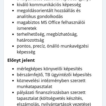
kiváló kommunikációs képesség
megoldásorientált hozzáállás és
analitikus gondolkodás
magabiztos MS Office felhasználói
ismeretek
terhelhetőség, megbízhatóság,
határozottság
pontos, precíz, önálló munkavégzési
képesség
Előnyt jelent
mérlegképes könyvelői képesítés
bérszámfejtő, TB ügyintézői képesítés
köznevelési intézményben szerzett
munkatapasztalat
pályázati finanszírozásban szerzett
tapasztalat (költségvetés készítés,
elszámolás, nyilvántartások vezetése)