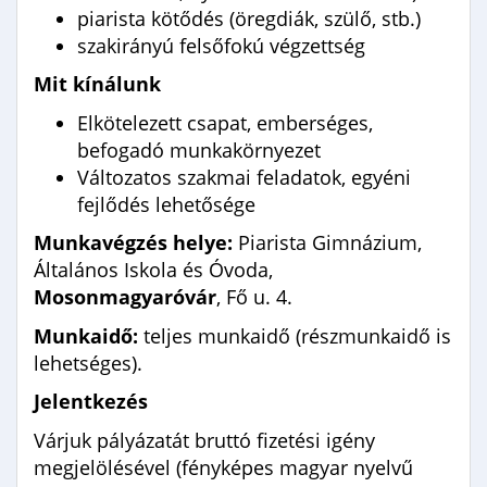
piarista kötődés (öregdiák, szülő, stb.)
szakirányú felsőfokú végzettség
Mit kínálunk
Elkötelezett csapat, emberséges,
befogadó munkakörnyezet
Változatos szakmai feladatok, egyéni
fejlődés lehetősége
Munkavégzés helye:
Piarista Gimnázium,
Általános Iskola és Óvoda,
Mosonmagyaróvár
, Fő u. 4.
Munkaidő:
teljes munkaidő (részmunkaidő is
lehetséges).
Jelentkezés
Várjuk pályázatát bruttó fizetési igény
megjelölésével (fényképes magyar nyelvű