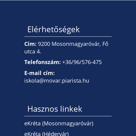
Elérhetőségek
Cím:
9200 Mosonmagyaróvár, Fő
utca 4.
Telefonszám:
+36/96/576-475
E-mail cím:
iskola@movar.piarista.hu
Hasznos linkek
eKréta (Mosonmagyaróvár)
eKréta (Hédervár)