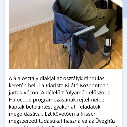
Gimnáziumi jelentkezés
Erasmus+
A 9.a osztály diákjai az osztálykirándulás
keretén belül a Piarista Kilátó Központban
jártak Vácon. A délelőtt folyamán először a
Halocode programozásának rejtelmeibe
kaptak betekintést gyakorlati feladatok
megoldásával. Ezt követően a frissen
megszerzett tudásukat használva az Üvegház