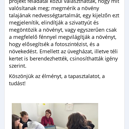
projekt feladatai közül választhattak, hogy mit
valósítanak meg; megmérik a növény
talajának nedvességtartalmát, egy kijelzőn ezt
megjelenítik, elindítják a szivattyút és
megöntözik a növényt, vagy egyszerűen csak
a megfelelő fénnyel megvilágítják a növényt,
hogy elősegítsék a fotoszintézist, és a
növekedést. Emellett az üvegházat, illetve téli
kertet is berendezhették, csinosíthatták igény
szerint.
Köszönjük az élményt, a tapasztalatot, a
tudást!