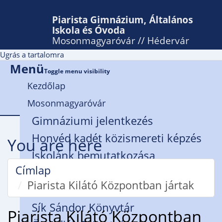
Piarista Gimnázium, Általános
Iskola és Óvoda
Mosonmagyaróvár // Hédervár
Ugrás a tartalomra
Menü
Toggle menu visibility
Kezdőlap
Mosonmagyaróvár
Gimnáziumi jelentkezés
Honvéd kadét közismereti képzés
You are here
Iskolánk bemutatkozása
Címlap
Rendház
Piarista Kilátó Központban jártak
Zsidanits István Alapítvány
Sík Sándor Könyvtár
Piarista Kilátó Központban