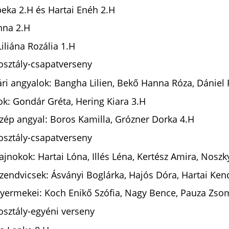
ebeka 2.H és Hartai Enéh 2.H
Anna 2.H
 Liliána Rozália 1.H
osztály-csapatverseny
ári angyalok: Bangha Lilien, Bekő Hanna Róza, Dániel
lok: Gondár Gréta, Hering Kiara 3.H
t szép angyal: Boros Kamilla, Grózner Dorka 4.H
osztály-csapatverseny
bajnokok: Hartai Lóna, Illés Léna, Kertész Amira, Noszk
i szendvicsek: Ásványi Boglárka, Hajós Dóra, Hartai Ken
n gyermekei: Koch Enikő Szófia, Nagy Bence, Pauza Zs
osztály-egyéni verseny