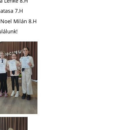
ka Lenke 8.H
Natasa 7.H
r Noel Milán 8.H
lálunk!