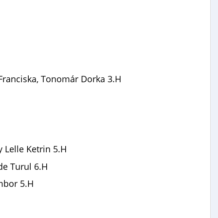
 Franciska, Tonomár Dorka 3.H
y Lelle Ketrin 5.H
de Turul 6.H
ombor 5.H