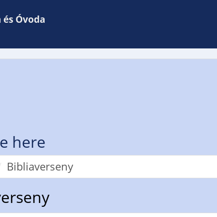
a és Óvoda
e here
Bibliaverseny
verseny