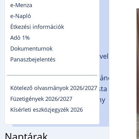
Öregdiák Szövetség
e-Menza
Hédervár
e-Napló
Napsugár Óvoda
Étkezési információk
Timaffy László Tagiskola
Adó 1%
Tagiskolánk dolgozói
Dokumentumok
Hédervári Gyermekek Neveléséért Al
Panaszbejelentés
Pályázatok
Piarista Gimnázium, Általános Iskola
Kötelező olvasmányok 2026/2027
Mosonmagyaróvári Piarista Rendház
Füzetigények 2026/2027
Zsidanits István Alapítvány
Kísérleti eszközjegyzék 2026
Gimnáziumi jelentkezés
Erasmus+
Naptárak