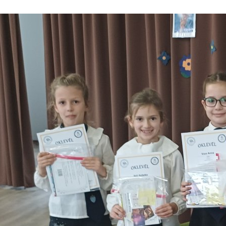
apítvány
 és Óvoda