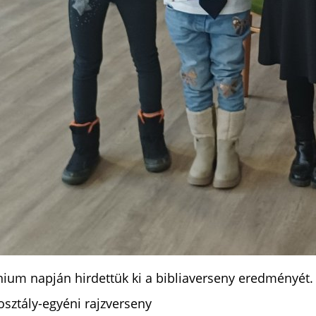
nium napján hirdettük ki a bibliaverseny eredményét.
osztály-egyéni rajzverseny