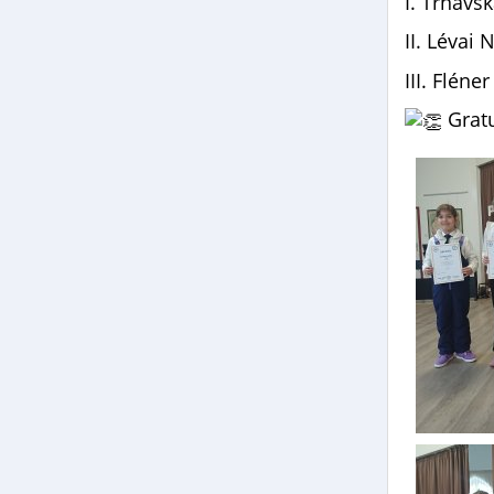
I. Trnavs
II. Lévai 
III. Fléne
Gratu