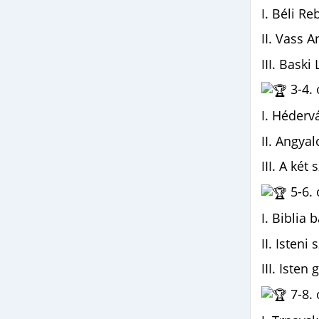
I. Béli R
II. Vass 
III. Baski
3-4. 
I. Héderv
II. Angya
III. A ké
5-6. 
I. Biblia 
II. Isten
III. Iste
7-8. 