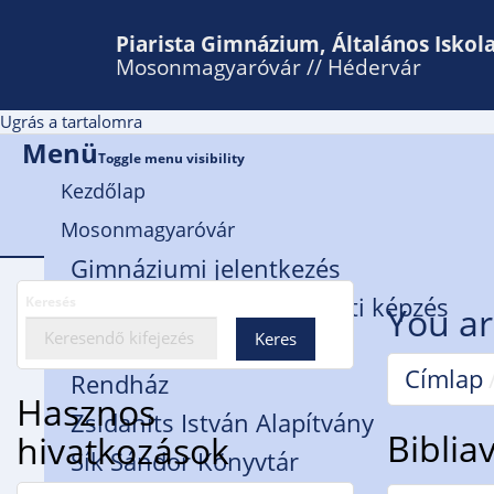
Piarista Gimnázium, Általános Iskol
Mosonmagyaróvár // Hédervár
Ugrás a tartalomra
Menü
Toggle menu visibility
Kezdőlap
Mosonmagyaróvár
Gimnáziumi jelentkezés
Honvéd kadét közismereti képzés
Keresés
You ar
Iskolánk bemutatkozása
Címlap
Rendház
Hasznos
Zsidanits István Alapítvány
Biblia
hivatkozások
Sík Sándor Könyvtár