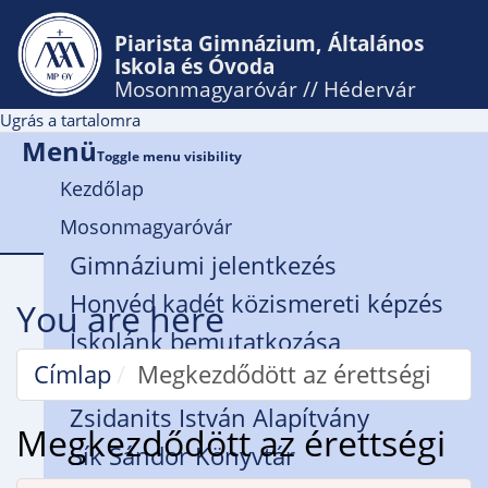
Piarista Gimnázium, Általános
Iskola és Óvoda
Mosonmagyaróvár // Hédervár
Ugrás a tartalomra
Menü
Toggle menu visibility
Kezdőlap
Mosonmagyaróvár
Gimnáziumi jelentkezés
Honvéd kadét közismereti képzés
You are here
Iskolánk bemutatkozása
Címlap
Megkezdődött az érettségi
Rendház
Zsidanits István Alapítvány
Megkezdődött az érettségi
Sík Sándor Könyvtár