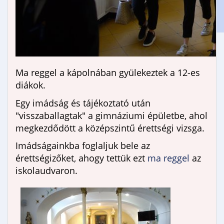
Gimnáziumi jelentkezés
Erasmus+
Ma reggel a kápolnában gyülekeztek a 12-es
diákok.
Egy imádság és tájékoztató után
"visszaballagtak" a gimnáziumi épületbe, ahol
megkezdődött a középszintű érettségi vizsga.
Imádságainkba foglaljuk bele az
érettségizőket, ahogy tettük ezt
ma reggel
az
iskolaudvaron.