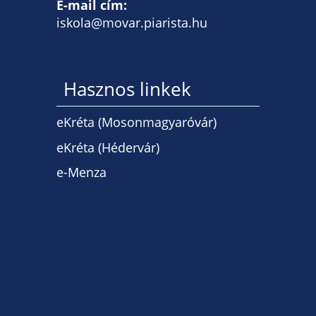
E-mail cím:
iskola@movar.piarista.hu
Hasznos linkek
eKréta (Mosonmagyaróvár)
eKréta (Hédervár)
e-Menza