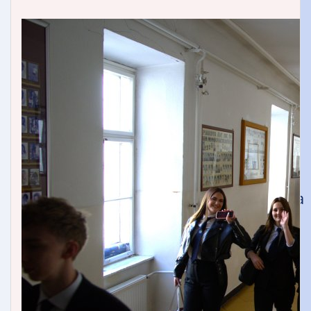
Öregdiák Szövetség
Hédervár
Napsugár Óvoda
Timaffy László Tagiskola
Tagiskolánk dolgozói
Hédervári Gyermekek Neveléséért
Alapítvány
Pályázatok
Piarista Gimnázium, Általános Iskola
és Óvoda
Mosonmagyaróvári Piarista
Rendház
Zsidanits István Alapítvány