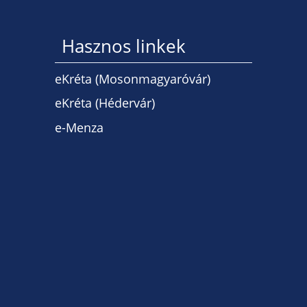
Hasznos linkek
eKréta (Mosonmagyaróvár)
eKréta (Hédervár)
e-Menza