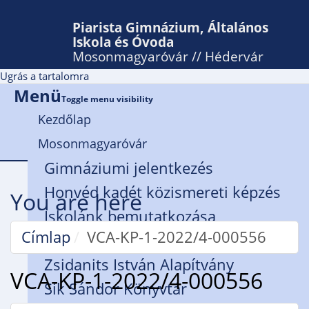
Piarista Gimnázium, Általános
Iskola és Óvoda
Mosonmagyaróvár // Hédervár
Ugrás a tartalomra
Menü
Toggle menu visibility
Kezdőlap
Mosonmagyaróvár
Gimnáziumi jelentkezés
Honvéd kadét közismereti képzés
You are here
Iskolánk bemutatkozása
Címlap
VCA-KP-1-2022/4-000556
Rendház
Zsidanits István Alapítvány
VCA-KP-1-2022/4-000556
Sík Sándor Könyvtár