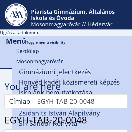
Piarista Gimnázium, Általános
Iskola és Óvoda
Mosonmagyaróvár // Hédervár
Ugrás a tartalomra
Menü
Toggle menu visibility
Kezdőlap
Mosonmagyaróvár
Gimnáziumi jelentkezés
Honvéd kadét közismereti képzés
You are here
Iskolánk bemutatkozása
Címlap
EGYH-TAB-20-0048
Rendház
Zsidanits István Alapítvány
EGYH-TAB-20-0048
Sík Sándor Könyvtár