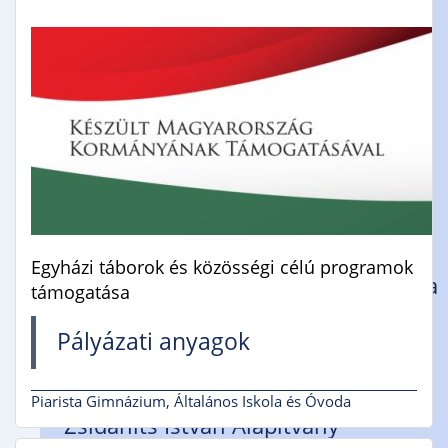
Öregdiák Szövetség
Hédervár
Napsugár Óvoda
Timaffy László Tagiskola
Tagiskolánk dolgozói
Hédervári Gyermekek Neveléséért
Alapítvány
Pályázatok
Egyházi táborok és közösségi célú programok
Piarista Gimnázium, Általános Iskola
támogatása
és Óvoda
Pályázati anyagok
Mosonmagyaróvári Piarista
Rendház
Piarista Gimnázium, Általános Iskola és Óvoda
Zsidanits István Alapítvány