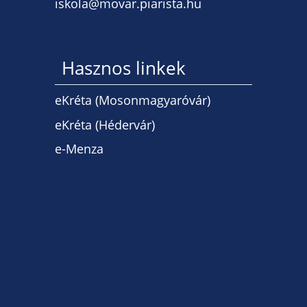
iskola@movar.piarista.hu
Hasznos linkek
eKréta (Mosonmagyaróvár)
eKréta (Hédervár)
e-Menza